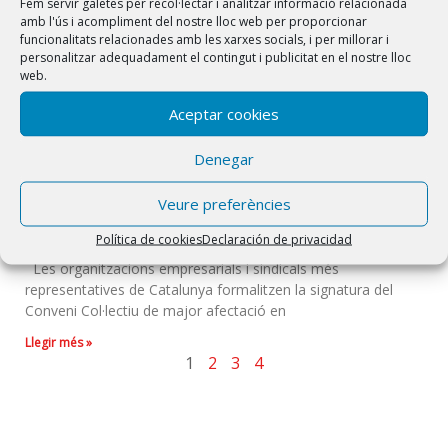
Fem servir galetes per recol·lectar i analitzar informació relacionada
amb l'ús i acompliment del nostre lloc web per proporcionar
funcionalitats relacionades amb les xarxes socials, i per millorar i
personalitzar adequadament el contingut i publicitat en el nostre lloc
web.
Aceptar cookies
Denegar
Signatura del Conveni Col·lectiu d’Oficines i Despatxos de
Veure preferències
Catalunya 2019-2021
06/12/2019
No hay comentarios
Política de cookies
Declaración de privacidad
Les organitzacions empresarials i sindicals més
representatives de Catalunya formalitzen la signatura del
Conveni Col·lectiu de major afectació en
Llegir més »
1
2
3
4