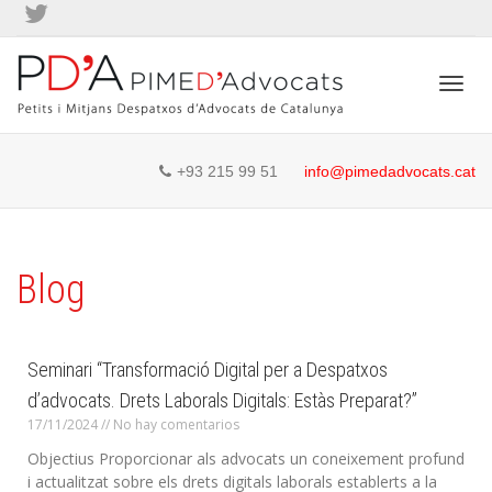
Camb
+93 215 99 51
info@pimedadvocats.cat
nave
Blog
Seminari “Transformació Digital per a Despatxos
d’advocats. Drets Laborals Digitals: Estàs Preparat?”
17/11/2024
No hay comentarios
Objectius Proporcionar als advocats un coneixement profund
i actualitzat sobre els drets digitals laborals establerts a la