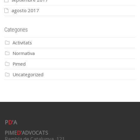
agosto 2017
Categories
Activitats
Normativa
Pimed
Uncategorized
P
D
'A
PIME
D
'ADVOCATS
Rambla de Catalunya, 121