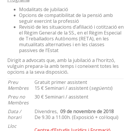
Modalitats de jubilació
Opcions de compatibilitat de la pensió amb
seguir exercint la professió
Revisió de les situacions d’afiliació i cotització en
el Règim General de la SS., en el Règim Especial
de Treballadors Autònoms (RETA), en les
mutualitats alternatives i en les classes
passives de l’Estat
Dirigit a advocats que, amb la jubilació a l’horitzó,
vulguin prepara-la amb temps i coneixent totes les
opcions a la seva disposició
.
Preu
Gratuït primer assistent
Membres
15 € Seminari / assistent (
següents
)
Preu no
30 € Seminari / assistent
Membres
Data /
Divendres,
09 de novembre de 2018
horari
De 9.30 a 11.00h. (Exposició + col·loqui)
Lloc
Centre d’Estudis Jurídics i Formació