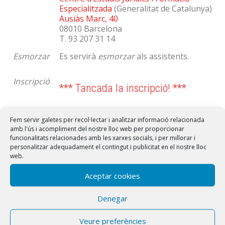
Especialitzada
(Generalitat de Catalunya)
Ausiàs Marc, 40
08010 Barcelona
T. 93 207 31 14
Esmorzar
Es servirà
esmorzar
als assistents.
Inscripció
*** Tancada la inscripció! ***
Si teniu algun dificultat, contacteu amb
secretaria@pimedadvocats.cat
Fem servir galetes per recol·lectar i analitzar informació relacionada
amb l'ús i acompliment del nostre lloc web per proporcionar
funcionalitats relacionades amb les xarxes socials, i per millorar i
personalitzar adequadament el contingut i publicitat en el nostre lloc
COMPARTIR
web.
Aceptar cookies
Denegar
Veure preferències